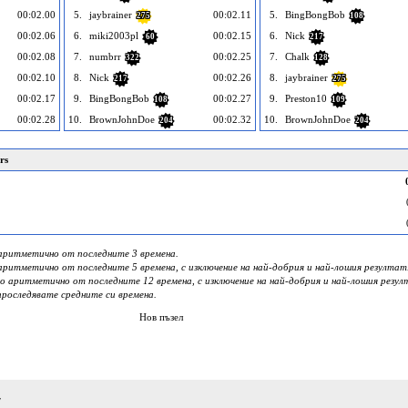
00:02.00
5.
jaybrainer
00:02.11
5.
BingBongBob
275
108
00:02.06
6.
miki2003pl
00:02.15
6.
Nick
60
217
00:02.08
7.
numbrr
00:02.25
7.
Chalk
322
128
00:02.10
8.
Nick
00:02.26
8.
jaybrainer
217
275
00:02.17
9.
BingBongBob
00:02.27
9.
Preston10
108
109
00:02.28
10.
BrownJohnDoe
00:02.32
10.
BrownJohnDoe
204
204
rs
о аритметично от последните 3 времена.
о аритметично от последните 5 времена, с изключение на най-добрия и най-лошия резултат
дно аритметично от последните 12 времена, с изключение на най-добрия и най-лошия резул
проследявате средните си времена.
Нов пъзел