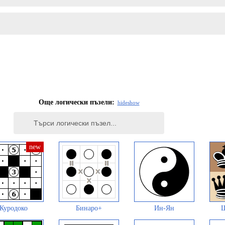
Още логически пъзели:
hide
show
Куродоко
Бинаро+
Ин-Ян
Ш