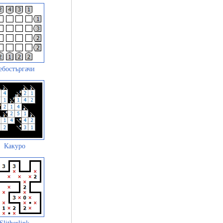
ебостъргачи
Какуро