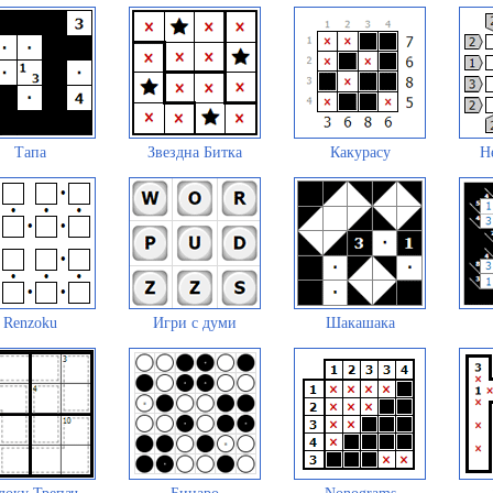
Тапа
Звездна Битка
Какурасу
Н
Renzoku
Игри с думи
Шакашака