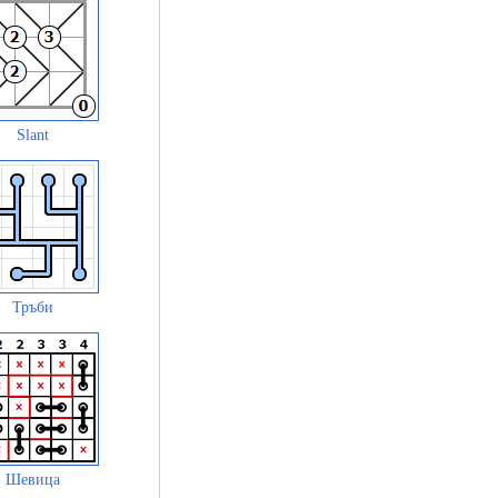
Slant
Тръби
Шевица