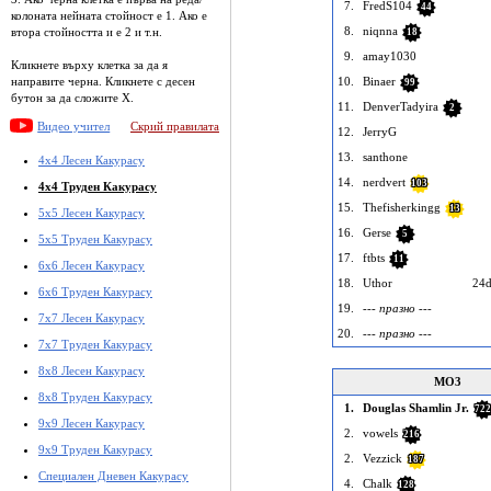
7.
FredS104
44
колоната нейната стойност е 1. Ако е
8.
niqnna
втора стойността и е 2 и т.н.
18
9.
amay1030
Кликнете върху клетка за да я
10.
Binaer
направите черна. Кликнете с десен
99
бутон за да сложите X.
11.
DenverTadyira
2
Видео учител
Скрий правилата
12.
JerryG
13.
santhone
4x4 Лесен Какурасу
14.
nerdvert
103
4x4 Труден Какурасу
15.
Thefisherkingg
13
5x5 Лесен Какурасу
16.
Gerse
5
5x5 Труден Какурасу
17.
ftbts
11
6x6 Лесен Какурасу
18.
Uthor
24d
6x6 Труден Какурасу
19.
--- празно ---
7x7 Лесен Какурасу
20.
--- празно ---
7x7 Труден Какурасу
8x8 Лесен Какурасу
MO3
8x8 Труден Какурасу
1.
Douglas Shamlin Jr.
722
9x9 Лесен Какурасу
2.
vowels
216
9x9 Труден Какурасу
2.
Vezzick
187
Специален Дневен Какурасу
4.
Chalk
128