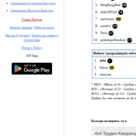
Специален Седмичен Какурасу
5.
BingBongBob
108
Специален Месечен Какурасу
6.
miki2003pl
60
7.
jaybrainer
275
Стани Патрон
8.
numbrr
322
Вашето мнение
|
Избери пъзел
9.
Nick
217
Масов (С)принт
|
Залата на славата
|
10.
grimmgirlfandom
Статистики
173
Privacy Policy
Robots / programmatic solve
iOS App
1.
siebi
1
1.
tlstyer
151
3.
cheyette
* MO3 - (Mean of 3) - Средн
AO5 - (Average of 5) - Средн
AO12 - (Average of 12) - Сре
Трябва да сте логнати за да 
Намери позицията си в