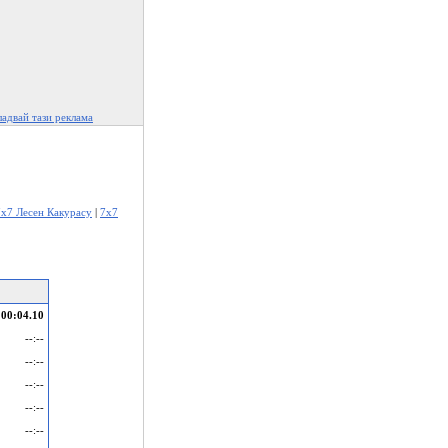
адвай тази реклама
7x7 Лесен Какурасу
|
7x7
00:04.10
--:--
--:--
--:--
--:--
--:--