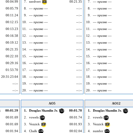
00:04.99
7.
nerdvert
00:21.35
7.
--- празно ---
103
00:05.79
8.
--- празно ---
--:--
8.
--- празно ---
00:11.24
9.
--- празно ---
--:--
9.
--- празно ---
00:12.15
10.
--- празно ---
--:--
10.
--- празно ---
00:13.23
11.
--- празно ---
--:--
11.
--- празно ---
00:16.58
12.
--- празно ---
--:--
12.
--- празно ---
00:19.12
13.
--- празно ---
--:--
13.
--- празно ---
00:21.35
14.
--- празно ---
--:--
14.
--- празно ---
00:22.10
15.
--- празно ---
--:--
15.
--- празно ---
00:29.16
16.
--- празно ---
--:--
16.
--- празно ---
01:53.70
17.
--- празно ---
--:--
17.
--- празно ---
 20:31:23.64
18.
--- празно ---
--:--
18.
--- празно ---
--:--
19.
--- празно ---
--:--
19.
--- празно ---
--:--
20.
--- празно ---
--:--
20.
--- празно ---
AO5
AO12
00:01.59
1.
Douglas Shamlin Jr.
00:01.70
1.
Douglas Shamlin Jr.
722
722
00:01.69
2.
vowels
00:01.74
2.
vowels
216
216
00:01.69
3.
Vezzick
00:01.93
3.
Vezzick
187
187
00:01.94
4.
Chalk
00:02.04
4.
numbrr
128
322