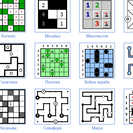
Norinori
Мозайка
Миночистач
Галактики
Палатки
Бойни кораби
Heyawake
Семафори
Masyu