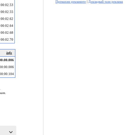
Премахни рекламите
|
Докладвай тази реклама
00:02.53
00:02.55
00:02.62
00:02.64
00:02.68
00:02.70
info
00:00.006
00:00.006
00:00.104
.
тат.