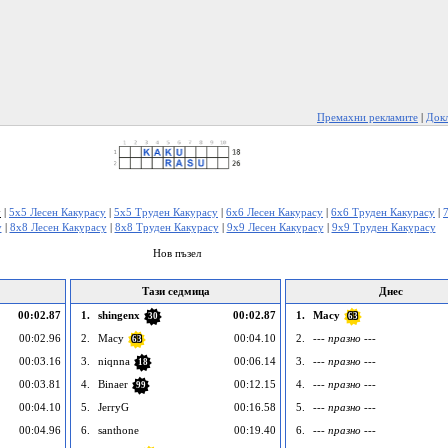
Премахни рекламите
|
Докл
у
|
5x5 Лесен Какурасу
|
5x5 Труден Какурасу
|
6x6 Лесен Какурасу
|
6x6 Труден Какурасу
|
у
|
8x8 Лесен Какурасу
|
8x8 Труден Какурасу
|
9x9 Лесен Какурасу
|
9x9 Труден Какурасу
Нов пъзел
Тази седмица
Днес
00:02.87
1.
shingenx
00:02.87
1.
Macy
30
63
00:02.96
2.
Macy
00:04.10
2.
--- празно ---
63
00:03.16
3.
niqnna
00:06.14
3.
--- празно ---
18
00:03.81
4.
Binaer
00:12.15
4.
--- празно ---
99
00:04.10
5.
JerryG
00:16.58
5.
--- празно ---
00:04.96
6.
santhone
00:19.40
6.
--- празно ---