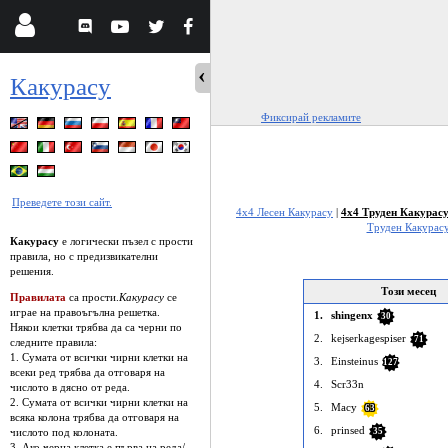
Какурасу
Фиксирай рекламите
Преведете този сайт.
4x4 Лесен Какурасу
|
4x4 Труден Какурас
Труден Какурас
Какурасу
е логически пъзел с прости
правила, но с предизвикателни
решения.
Този месец
Правилата
са прости.
Какурасу
се
играе на правоъгълна решетка.
1.
shingenx
30
Някои клетки трябва да са черни по
2.
kejserkagespiser
71
следните правила:
1. Сумата от всички чирни клетки на
3.
Einsteinus
127
всеки ред трябва да отговаря на
4.
Scr33n
числото в дясно от реда.
2. Сумата от всички чирни клетки на
5.
Macy
63
всяка колона трябва да отговаря на
6.
prinsed
35
числото под колоната.
3. Ако черна клетка е първа на реда/